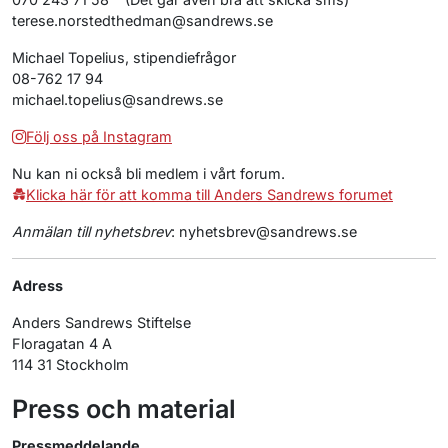
terese.norstedthedman@
sandrews.se
Michael Topelius, stipendiefrågor
08-762 17 94
michael.topelius@
sandrews.se
Följ oss på Instagram
Nu kan ni också bli medlem i vårt forum.
Klicka här för att komma till Anders Sandrews forumet
Anmälan till nyhetsbrev
: nyhetsbrev@
sandrews.se
Adress
Anders Sandrews Stiftelse
Floragatan 4 A
114 31 Stockholm
Press och material
Pressmeddelande