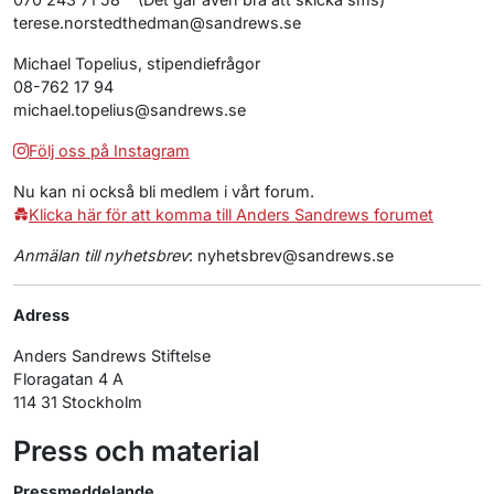
terese.norstedthedman@
sandrews.se
Michael Topelius, stipendiefrågor
08-762 17 94
michael.topelius@
sandrews.se
Följ oss på Instagram
Nu kan ni också bli medlem i vårt forum.
Klicka här för att komma till Anders Sandrews forumet
Anmälan till nyhetsbrev
: nyhetsbrev@
sandrews.se
Adress
Anders Sandrews Stiftelse
Floragatan 4 A
114 31 Stockholm
Press och material
Pressmeddelande