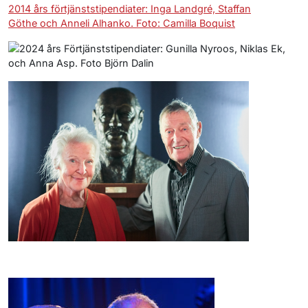
2014 års förtjänststipendiater: Inga Landgré, Staffan
Göthe och Anneli Alhanko. Foto: Camilla Boquist