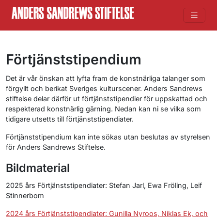
Förtjänststipendium
Det är vår önskan att lyfta fram de konstnärliga talanger som
förgyllt och berikat Sveriges kulturscener. Anders Sandrews
stiftelse delar därför ut förtjänststipendier för uppskattad och
respekterad konstnärlig gärning. Nedan kan ni se vilka som
tidigare utsetts till förtjänststipendiater.
Förtjänststipendium kan inte sökas utan beslutas av styrelsen
för Anders Sandrews Stiftelse.
Bildmaterial
2025 års Förtjänststipendiater: Stefan Jarl, Ewa Fröling, Leif
Stinnerbom
2024 års Förtjänststipendiater: Gunilla Nyroos, Niklas Ek, och