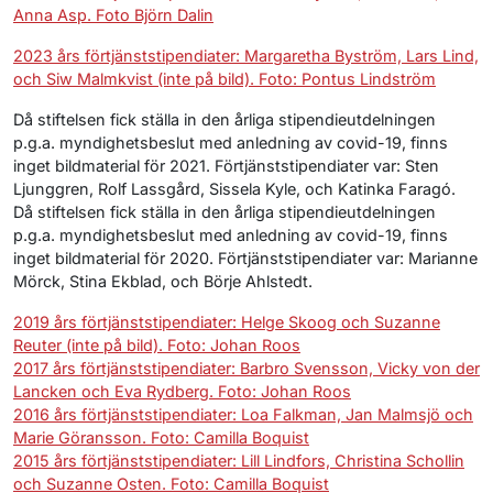
Anna Asp. Foto Björn Dalin
2023 års förtjänststipendiater: Margaretha Byström, Lars Lind,
och Siw Malmkvist (inte på bild). Foto: Pontus Lindström
Då stiftelsen fick ställa in den årliga stipendieutdelningen
p.g.a. myndighetsbeslut med anledning av covid-19, finns
inget bildmaterial för 2021. Förtjänststipendiater var: Sten
Ljunggren, Rolf Lassgård, Sissela Kyle, och Katinka Faragó.
Då stiftelsen fick ställa in den årliga stipendieutdelningen
p.g.a. myndighetsbeslut med anledning av covid-19, finns
inget bildmaterial för 2020. Förtjänststipendiater var: Marianne
Mörck, Stina Ekblad, och Börje Ahlstedt.
2019 års förtjänststipendiater: Helge Skoog och Suzanne
Reuter (inte på bild). Foto: Johan Roos
2017 års förtjänststipendiater: Barbro Svensson, Vicky von der
Lancken och Eva Rydberg. Foto: Johan Roos
2016 års förtjänststipendiater: Loa Falkman, Jan Malmsjö och
Marie Göransson. Foto: Camilla Boquist
2015 års förtjänststipendiater: Lill Lindfors, Christina Schollin
och Suzanne Osten. Foto: Camilla Boquist