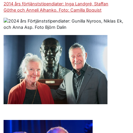
2014 års förtjänststipendiater: Inga Landgré, Staffan
Göthe och Anneli Alhanko. Foto: Camilla Boquist