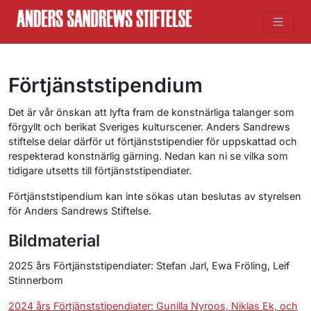
Förtjänststipendium
Det är vår önskan att lyfta fram de konstnärliga talanger som
förgyllt och berikat Sveriges kulturscener. Anders Sandrews
stiftelse delar därför ut förtjänststipendier för uppskattad och
respekterad konstnärlig gärning. Nedan kan ni se vilka som
tidigare utsetts till förtjänststipendiater.
Förtjänststipendium kan inte sökas utan beslutas av styrelsen
för Anders Sandrews Stiftelse.
Bildmaterial
2025 års Förtjänststipendiater: Stefan Jarl, Ewa Fröling, Leif
Stinnerbom
2024 års Förtjänststipendiater: Gunilla Nyroos, Niklas Ek, och