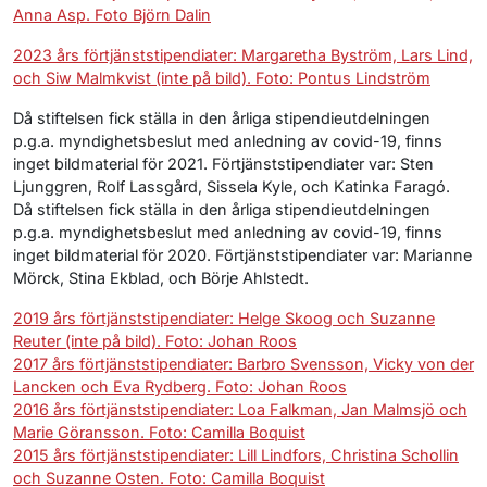
Anna Asp. Foto Björn Dalin
2023 års förtjänststipendiater: Margaretha Byström, Lars Lind,
och Siw Malmkvist (inte på bild). Foto: Pontus Lindström
Då stiftelsen fick ställa in den årliga stipendieutdelningen
p.g.a. myndighetsbeslut med anledning av covid-19, finns
inget bildmaterial för 2021. Förtjänststipendiater var: Sten
Ljunggren, Rolf Lassgård, Sissela Kyle, och Katinka Faragó.
Då stiftelsen fick ställa in den årliga stipendieutdelningen
p.g.a. myndighetsbeslut med anledning av covid-19, finns
inget bildmaterial för 2020. Förtjänststipendiater var: Marianne
Mörck, Stina Ekblad, och Börje Ahlstedt.
2019 års förtjänststipendiater: Helge Skoog och Suzanne
Reuter (inte på bild). Foto: Johan Roos
2017 års förtjänststipendiater: Barbro Svensson, Vicky von der
Lancken och Eva Rydberg. Foto: Johan Roos
2016 års förtjänststipendiater: Loa Falkman, Jan Malmsjö och
Marie Göransson. Foto: Camilla Boquist
2015 års förtjänststipendiater: Lill Lindfors, Christina Schollin
och Suzanne Osten. Foto: Camilla Boquist